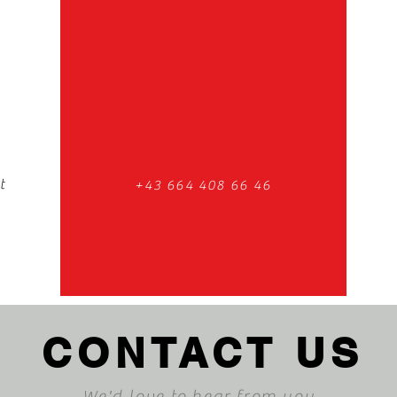
t
+43 664 408 66 46
CONTACT US
We'd love to hear from you