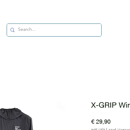
X-GRIP Wi
Preis
€ 29,90