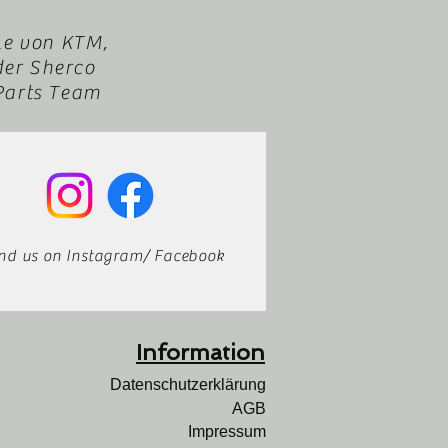
le von KTM,
der Sherco
XParts Team
ind us on Instagram/ Facebook
Infor
mation
Datenschutzerklärung
AGB
Impressum