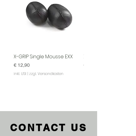
X-GRIP Single Mousse EXX
X-GRIP Mousse EXX - S
Preis
Preis
€ 12,90
€ 129,90
inkl. USt
|
zzgl. Versandkosten
inkl. USt
|
CONTACT US