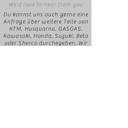
We'd love to hear from you
Du kannst uns auch gerne eine
Anfrage über weitere Teile von
KTM, Husqvarna, GASGAS,
Kawasaki, Honda, Suzuki, Beta
oder Sherco durchegeben. Wir
helfen dir gerne dabei. Dein
EnduroXParts Team
office@motorradl-
resch.at