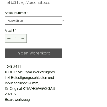
Preis
inkl. USt
|
zzgl. Versandkosten
Artikel Nummer
*
Anzahl
*
In den Warenkorb
- XG-2411
X-GRIP Mc Gyva Werkzeugbox
inkl Befestigungsschlaufen und
Inbusschlüssel (6mm)
für Original KTM/HQV/GASGAS
2021->
Boardwerkzeug