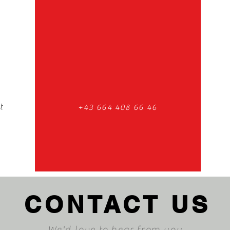
t
+43 664 408 66 46
CONTACT US
We'd love to hear from you