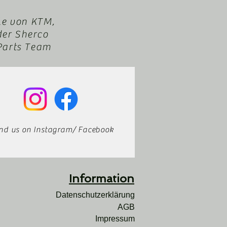
le von KTM,
der Sherco
XParts Team
ind us on Instagram/ Facebook
Infor
mation
Datenschutzerklärung
AGB
Impressum