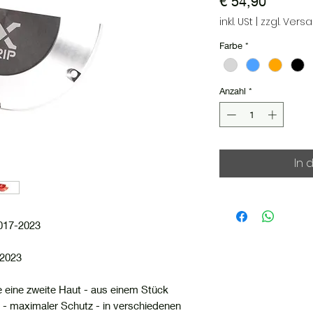
Preis
€ 54,90
inkl. USt
|
zzgl. Vers
Farbe
*
Anzahl
*
In 
017-2023
-2023
 eine zweite Haut - aus einem Stück
l - maximaler Schutz - in verschiedenen