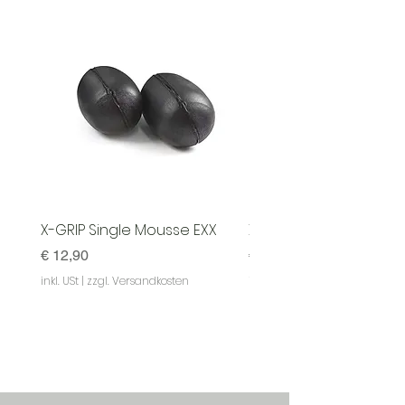
X-GRIP Single Mousse EXX
X-GRIP Mousse EXX - S
Preis
Preis
€ 12,90
€ 129,90
inkl. USt
|
zzgl. Versandkosten
inkl. USt
|