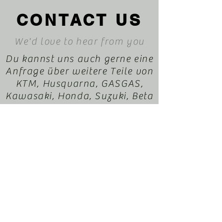
CONTACT US
We'd love to hear from you
Du kannst uns auch gerne eine
Anfrage über weitere Teile von
KTM, Husqvarna, GASGAS,
Kawasaki, Honda, Suzuki, Beta
oder Sherco durchegeben. Wir
helfen dir gerne dabei. Dein
EnduroXParts Team
office@motorradl-
resch.at