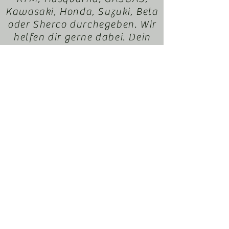
Kawasaki, Honda, Suzuki, Beta
oder Sherco durchegeben. Wir
helfen dir gerne dabei. Dein
EnduroXParts Team
office@motorradl-
resch.at