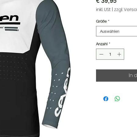
Preis
€ 39,95
inkl. USt
|
zzgl. Vers
Größe
*
Auswählen
Anzahl
*
In 