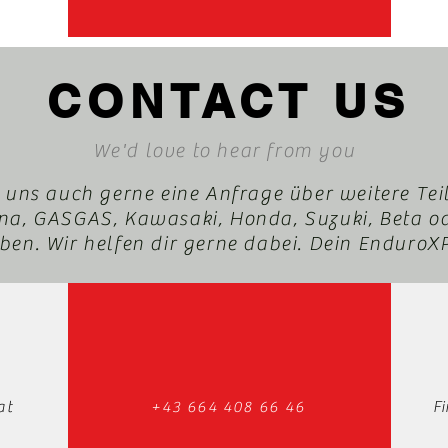
CONTACT US
We'd love to hear from you
 uns auch gerne eine Anfrage über weitere Tei
a, GASGAS, Kawasaki, Honda, Suzuki, Beta o
en. Wir helfen dir gerne dabei. Dein Enduro
at
+43 664 408 66 46
F