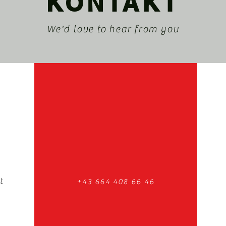
KONTAKT
We'd love to hear from you
t
+43 664 408 66 46