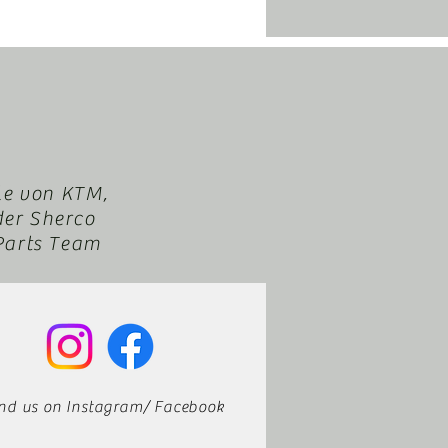
le von KTM,
der Sherco
XParts Team
ind us on Instagram/ Facebook