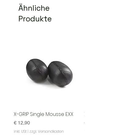
Ähnliche
Produkte
X-GRIP Single Mousse EXX
X-GRIP Mousse EXX - S
Preis
Preis
€ 12,90
€ 129,90
inkl. USt
|
zzgl. Versandkosten
inkl. USt
|