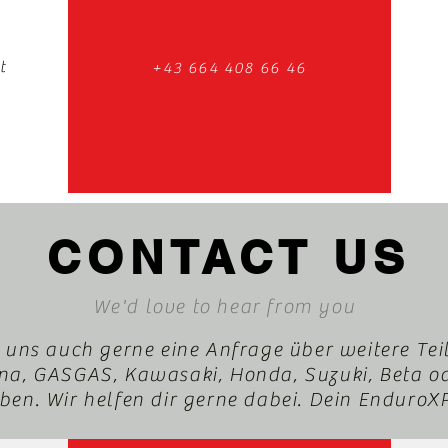
t
+43 664 408 66 46
CONTACT US
We'd love to hear from you
 uns auch gerne eine Anfrage über weitere Tei
a, GASGAS, Kawasaki, Honda, Suzuki, Beta o
en. Wir helfen dir gerne dabei. Dein Enduro