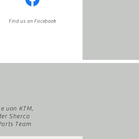
Find us on Facebook
le von KTM,
der Sherco
XParts Team