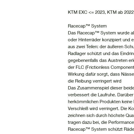
KTM EXC <= 2023, KTM ab 202
Racecap™ System
Das Racecap™ System wurde als
oder Hinterräder konzipiert und
aus zwei Teilen: der äußeren Sch
Radlager schützt und das Eindri
gegebenenfalls das Austreten erl
der FLC (Frictionless Component
Wirkung dafür sorgt, dass Nässe 
die Reibung verringert wird
Das Zusammenspiel dieser beide
verbessert die Laufruhe. Darüber
herkömmlichen Produkten keine 
Verschleiß wird verringert. Di
zeichnen sich durch höchste Qual
tragen dazu bei, die Performanc
Racecap™ System schützt Räder 