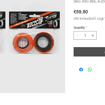
SKU: RSC-BDL-A-23
Price
€59,90
USt Included
|
zzgl
Quantity
*