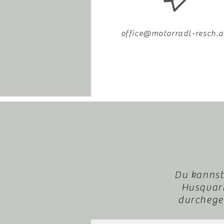
office@motorradl-resch.a
Du kannst
Husqvarn
durchegeb