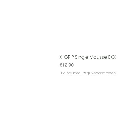
X-GRIP Single Mousse EXX
Price
€12,90
USt Included
|
zzgl. Versandkosten