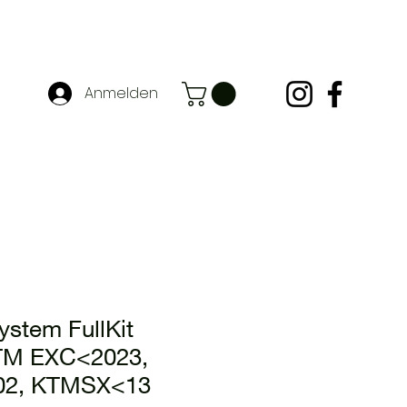
Anmelden
stem FullKit
KTM EXC<2023,
02, KTMSX<13