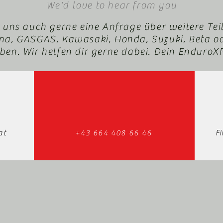
We'd love to hear from you
 uns auch gerne eine Anfrage über weitere Tei
a, GASGAS, Kawasaki, Honda, Suzuki, Beta o
en. Wir helfen dir gerne dabei. Dein Enduro
at
+43 664 408 66 46
F