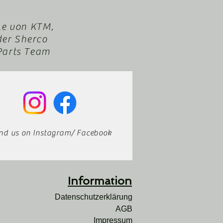
le von KTM,
der Sherco
XParts Team
ind us on Instagram/ Facebook
Infor
mation
Datenschutzerklärung
AGB
Impressum