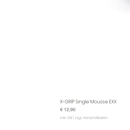
X-GRIP Single Mousse EXX
Preis
€ 12,90
inkl. USt
|
zzgl. Versandkosten