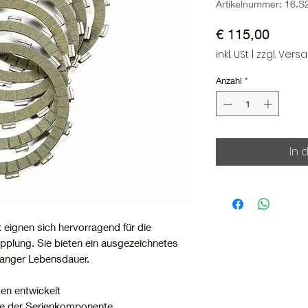
Artikelnummer: 16.S
Preis
€ 115,00
inkl. USt
|
zzgl. Vers
Anzahl
*
In 
eignen sich hervorragend für die
pplung. Sie bieten ein ausgezeichnetes
langer Lebensdauer.
n entwickelt
ße der Serienkomponente