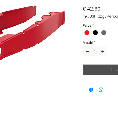
Preis
€ 42,90
inkl. USt
|
zzgl. Vers
Farbe
*
Anzahl
*
In 