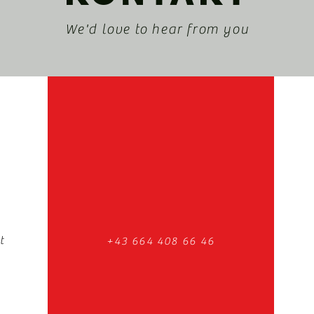
We'd love to hear from you
t
+43 664 408 66 46