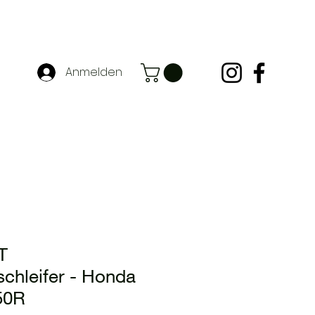
Anmelden
T
chleifer - Honda
50R