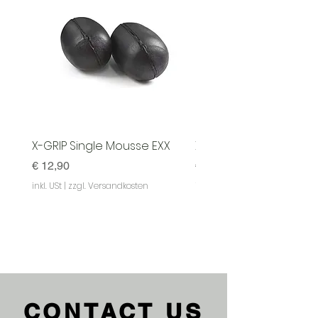
X-GRIP Single Mousse EXX
X-GRIP Mousse EXX - S
Preis
Preis
€ 12,90
€ 129,90
inkl. USt
|
zzgl. Versandkosten
inkl. USt
|
CONTACT US