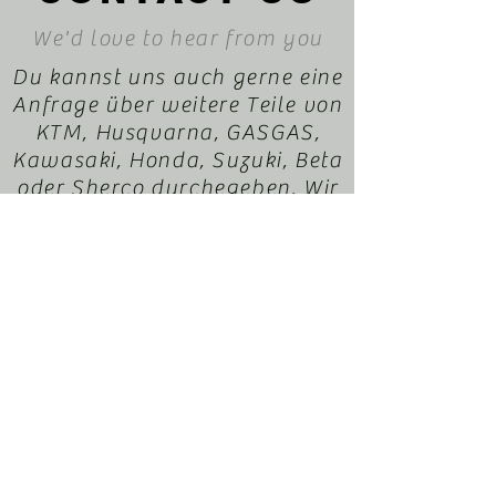
We'd love to hear from you
Du kannst uns auch gerne eine
Anfrage über weitere Teile von
KTM, Husqvarna, GASGAS,
Kawasaki, Honda, Suzuki, Beta
oder Sherco durchegeben. Wir
helfen dir gerne dabei. Dein
EnduroXParts Team
office@motorradl-
resch.at