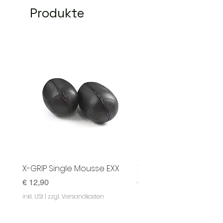
Produkte
X-GRIP Single Mousse EXX
X-GRIP Mousse EXX - S
Preis
Preis
€ 12,90
€ 129,90
inkl. USt
|
zzgl. Versandkosten
inkl. USt
|