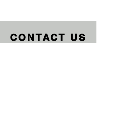
CONTACT US
We'd love to hear from you
Du kannst uns auch gerne eine
Anfrage über weitere Teile von
KTM, Husqvarna, GASGAS,
Kawasaki, Honda, Suzuki, Beta
oder Sherco durchegeben. Wir
helfen dir gerne dabei. Dein
EnduroXParts Team