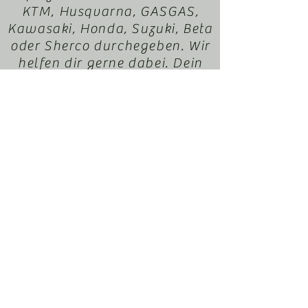
KTM, Husqvarna, GASGAS,
Kawasaki, Honda, Suzuki, Beta
oder Sherco durchegeben. Wir
helfen dir gerne dabei. Dein
EnduroXParts Team
office@motorradl-
resch.at