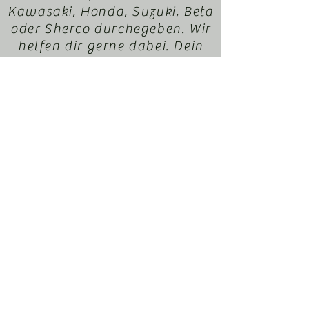
Kawasaki, Honda, Suzuki, Beta
oder Sherco durchegeben. Wir
helfen dir gerne dabei. Dein
EnduroXParts Team
office@motorradl-
resch.at