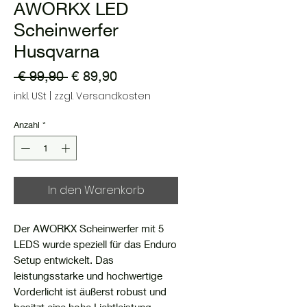
AWORKX LED
Scheinwerfer
Husqvarna
Standardpreis
Sale-
 € 99,90 
€ 89,90
Preis
inkl. USt
|
zzgl. Versandkosten
Anzahl
*
In den Warenkorb
Der AWORKX Scheinwerfer mit 5
LEDS wurde speziell für das Enduro
Setup entwickelt. Das
leistungsstarke und hochwertige
Vorderlicht ist äußerst robust und
besitzt eine hohe Lichtleistung.