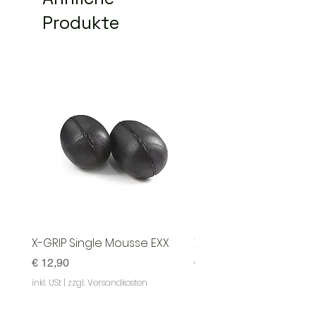
Produkte
X-GRIP Single Mousse EXX
X-GRIP Mousse EXX - S
Preis
Preis
€ 12,90
€ 129,90
inkl. USt
|
zzgl. Versandkosten
inkl. USt
|