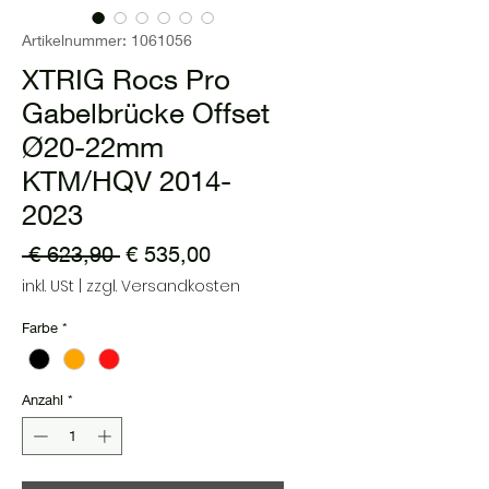
Artikelnummer: 1061056
XTRIG Rocs Pro
Gabelbrücke Offset
Ø20-22mm
KTM/HQV 2014-
2023
Standardpreis
Sale-
 € 623,90 
€ 535,00
Preis
inkl. USt
|
zzgl. Versandkosten
Farbe
*
Anzahl
*