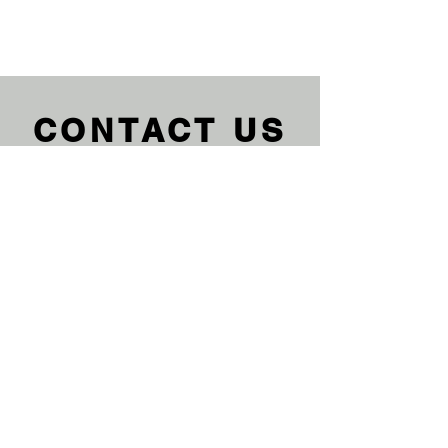
CONTACT US
We'd love to hear from you
Du kannst uns auch gerne eine
Anfrage über weitere Teile von
KTM, Husqvarna, GASGAS,
Kawasaki, Honda, Suzuki, Beta
oder Sherco durchegeben. Wir
helfen dir gerne dabei. Dein
EnduroXParts Team