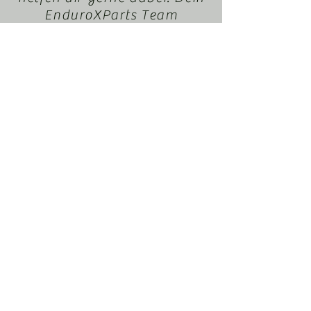
EnduroXParts Team
office@motorradl-
resch.at
+43 664 408 66 46