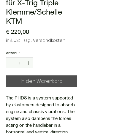
für X-Trig Triple
Klemme/Schelle
KTM
Preis
€ 220,00
inkl. USt
|
zzgl. Versandkosten
Anzahl
*
In den Warenkorb
The PHDS is a system supported
by elastomers designed to absorb
engine and chassis vibrations. The
system also dampens the forces
acting on the handlebar in a
horizontal and vertical direction,