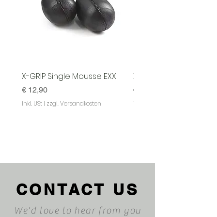
X-GRIP Single Mousse EXX
X-GRIP Mousse EXX - S
Preis
Preis
€ 12,90
€ 129,90
inkl. USt
|
zzgl. Versandkosten
inkl. USt
|
CONTACT US
We'd love to hear from you