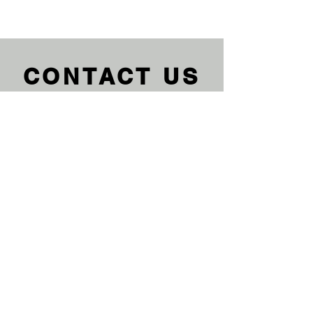
CONTACT US
We'd love to hear from you
Du kannst uns auch gerne eine
Anfrage über weitere Teile von
KTM, Husqvarna, GASGAS,
Kawasaki, Honda, Suzuki, Beta
oder Sherco durchegeben. Wir
helfen dir gerne dabei. Dein
EnduroXParts Team