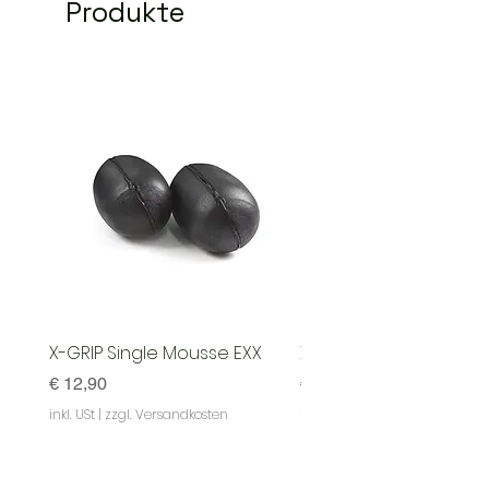
Produkte
X-GRIP Single Mousse EXX
X-GRIP Mousse EXX - S
Preis
Preis
€ 12,90
€ 129,90
inkl. USt
|
zzgl. Versandkosten
inkl. USt
|