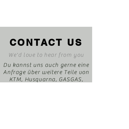
CONTACT US
We'd love to hear from you
Du kannst uns auch gerne eine
Anfrage über weitere Teile von
KTM, Husqvarna, GASGAS,
Kawasaki, Honda, Suzuki, Beta
oder Sherco durchegeben. Wir
helfen dir gerne dabei. Dein
EnduroXParts Team